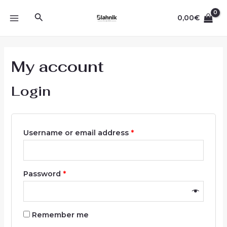
Ir
MAIN
Buscar
al
0,00
€
MENU
contenido
My account
Login
Username or email address
*
Password
*
Remember me