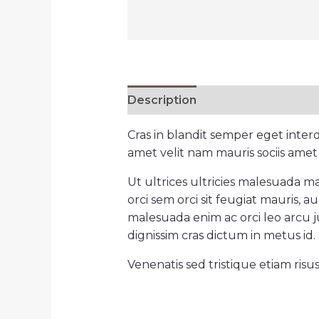
Description
Reviews (0)
Cras in blandit semper eget inte
amet velit nam mauris sociis amet
Ut ultrices ultricies malesuada ma
orci sem orci sit feugiat mauris,
malesuada enim ac orci leo arcu ju
dignissim cras dictum in metus id.
Venenatis sed tristique etiam risu