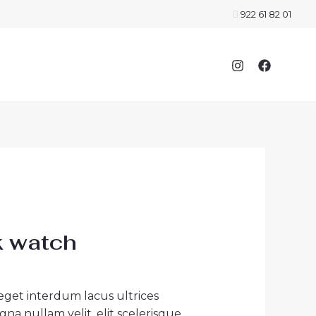
922 61 82 01
k watch
 eget interdum lacus ultrices
na nullam velit, elit scelerisque