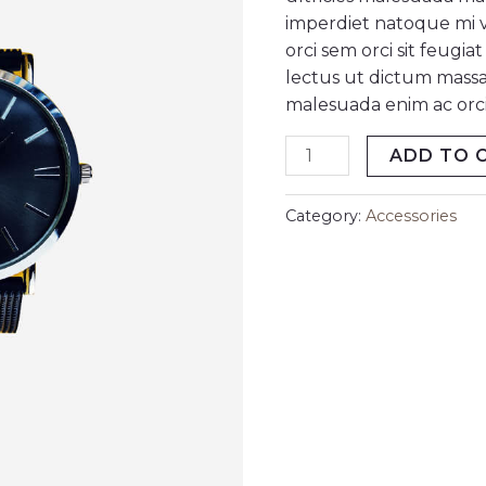
imperdiet natoque mi ve
orci sem orci sit feugi
lectus ut dictum massa
malesuada enim ac orci 
ADD TO 
Category:
Accessories