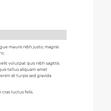
gue mauris nibh justo, magnis
nc.
lit volutpat quis nibh sagittis
quis tellus aliquam amet
enim sit turpis sed gravida
ras luctus felis.