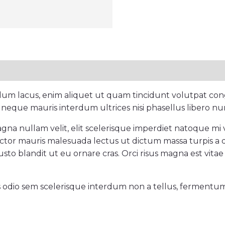
rdum lacus, enim aliquet ut quam tincidunt volutpat con
 neque mauris interdum ultrices nisi phasellus libero nu
gna nullam velit, elit scelerisque imperdiet natoque mi ve
 auctor mauris malesuada lectus ut dictum massa turpis a 
sto blandit ut eu ornare cras. Orci risus magna est vitae 
s odio sem scelerisque interdum non a tellus, fermentum c