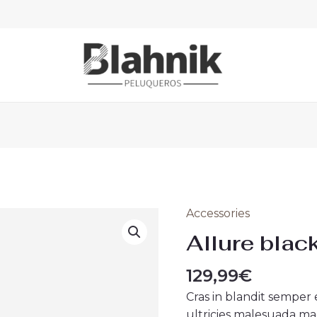
Accessories
Allure
black
Allure blac
watch
quantity
129,99
€
Cras in blandit semper
ultricies malesuada mag