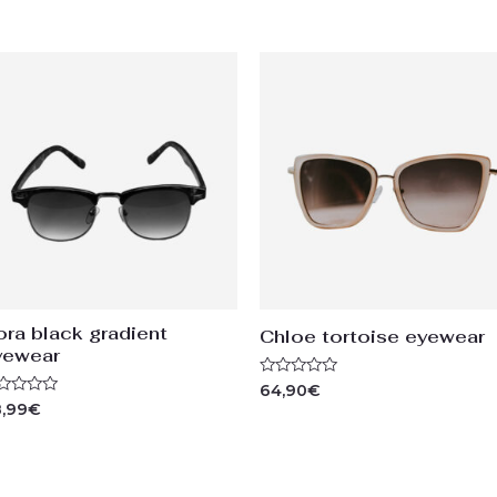
ora black gradient
Chloe tortoise eyewear
yewear
Rated
64,90
€
0
ted
,99
€
out
of
t
5