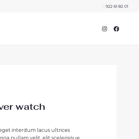
922 61 82 01
lver watch
 eget interdum lacus ultrices
na nullam velit, elit scelerisque