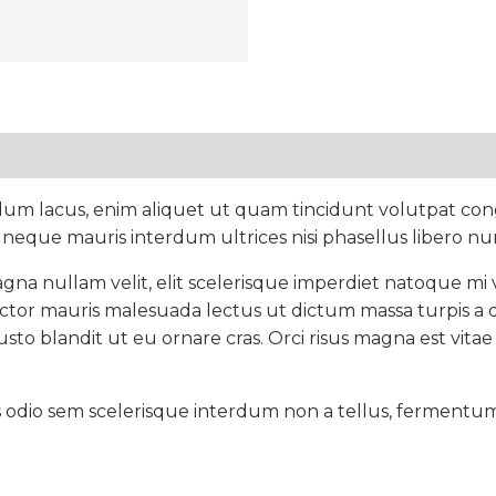
rdum lacus, enim aliquet ut quam tincidunt volutpat con
 neque mauris interdum ultrices nisi phasellus libero nu
gna nullam velit, elit scelerisque imperdiet natoque mi ve
 auctor mauris malesuada lectus ut dictum massa turpis a 
sto blandit ut eu ornare cras. Orci risus magna est vitae 
s odio sem scelerisque interdum non a tellus, fermentum c