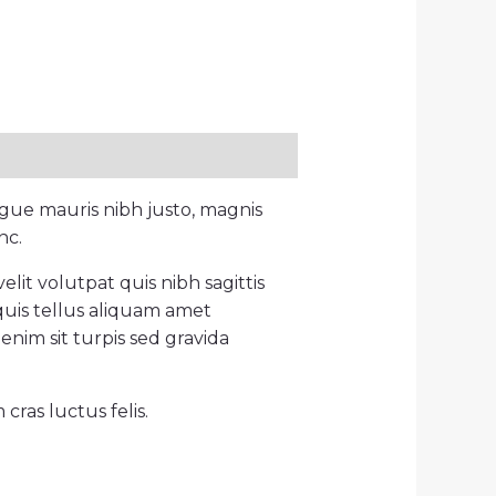
gue mauris nibh justo, magnis
nc.
lit volutpat quis nibh sagittis
quis tellus aliquam amet
enim sit turpis sed gravida
ras luctus felis.