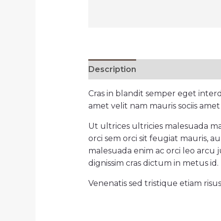
Description
Reviews (0)
Cras in blandit semper eget inte
amet velit nam mauris sociis amet
Ut ultrices ultricies malesuada ma
orci sem orci sit feugiat mauris,
malesuada enim ac orci leo arcu ju
dignissim cras dictum in metus id.
Venenatis sed tristique etiam risu