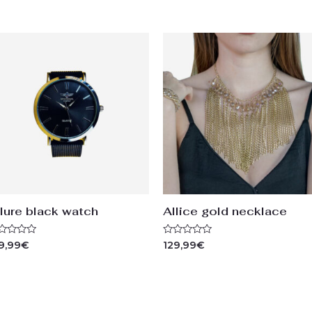
llure black watch
Allice gold necklace
ted
Rated
9,99
€
129,99
€
0
t
out
of
5