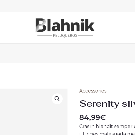
Accessories
Serenity
silver
Serenity si
watch
quantity
84,99
€
Cras in blandit semper
ultricies malesuada mag