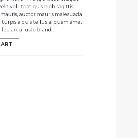
lit volutpat quis nibh sagittis
at mauris, auctor mauris malesuada
 turpis a quis tellus aliquam amet
leo arcu justo blandit.
CART